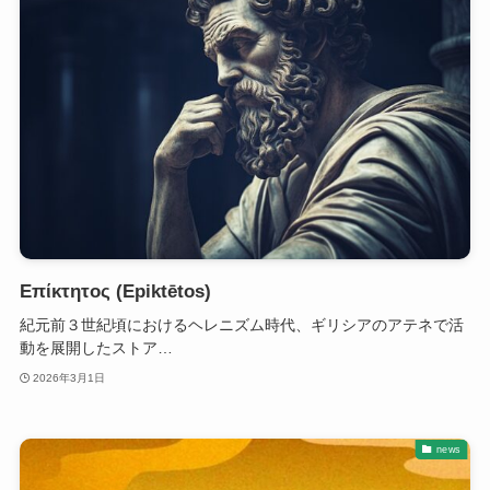
Επίκτητος (Epiktētos)
紀元前３世紀頃におけるヘレニズム時代、ギリシアのアテネで活
動を展開したストア…
2026年3月1日
news