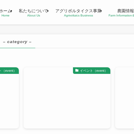
ホーム
私たちについて
アグリボルタイクス事業
農園情報
Home
About Us
Agrivoltaics Business
Farm Informatio
– category –
（event）
イベント（event）