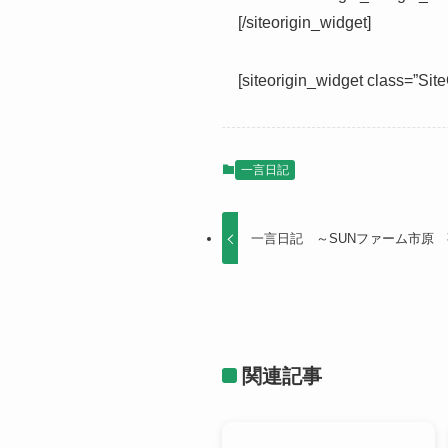
[/siteorigin_widget]
[siteorigin_widget class=”Si
一言日記
一言日記 ～SUNファーム市原
関連記事