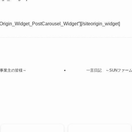
teOrigin_Widget_PostCarousel_Widget”]
[/siteorigin_widget]
 事業主の皆様～
一言日記 ～SUNファー