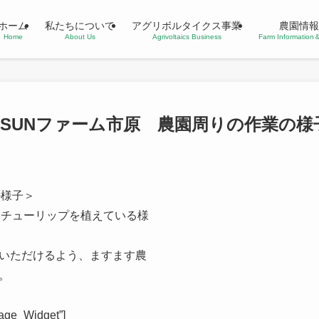
ホーム
私たちについて
アグリボルタイクス事業
農園情報
Home
About Us
Agrivoltaics Business
Farm Informatio
SUNファーム市原 農園周りの作業の様
の様子＞
にチューリップを植えている様
いただけるよう、ますます農
。
age_Widget”]