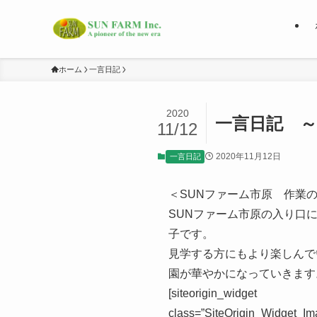
ホーム
一言日記
2020
一言日記 ～
11/12
2020年11月12日
一言日記
＜SUNファーム市原 作業
SUNファーム市原の入り口
子です。
見学する方にもより楽しんで
園が華やかになっていきます
[siteorigin_widget
class=”SiteOrigin_Widget_Im