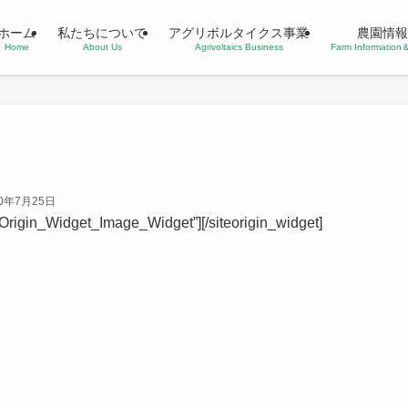
ホーム
私たちについて
アグリボルタイクス事業
農園情報
Home
About Us
Agrivoltaics Business
Farm Informatio
20年7月25日
teOrigin_Widget_Image_Widget”]
[/siteorigin_widget]