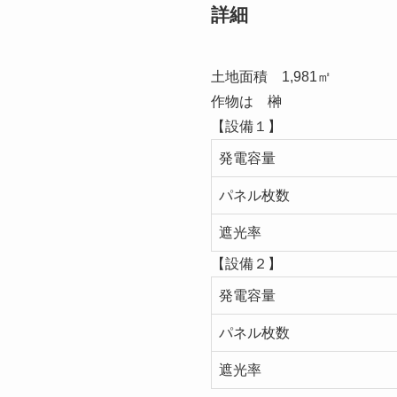
詳細
土地面積 1,981㎡
作物は 榊
【設備１】
発電容量
パネル枚数
遮光率
【設備２】
発電容量
パネル枚数
遮光率