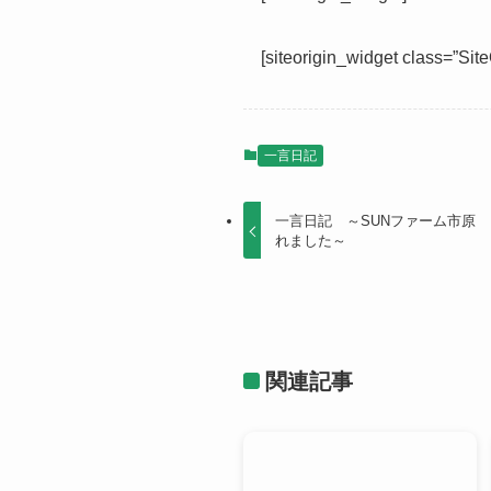
[siteorigin_widget class=”Si
一言日記
一言日記 ～SUNファーム市原
れました～
関連記事