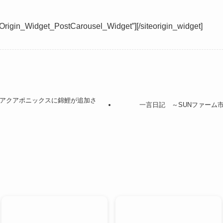
teOrigin_Widget_PostCarousel_Widget”]
[/siteorigin_widget]
 アクアポニックスに錦鯉が追加さ
一言日記 ～SUNファーム