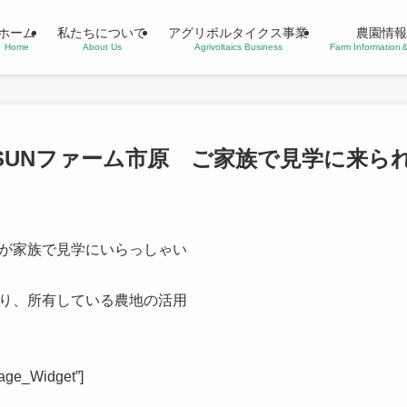
ホーム
私たちについて
アグリボルタイクス事業
農園情報
Home
About Us
Agrivoltaics Business
Farm Informatio
SUNファーム市原 ご家族で見学に来ら
が家族で見学にいらっしゃい
り、所有している農地の活用
age_Widget”]