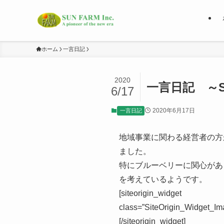
ホーム
一言日記
2020
一言日記 ～
6/17
2020年6月17日
一言日記
地域事業に関わる経営者の方
ました。
特にブルーベリーに関心があ
を考えているようです。
[siteorigin_widget
class=”SiteOrigin_Widget_Im
[/siteorigin_widget]