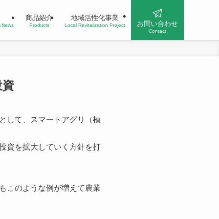
商品紹介
地域活性化事業
お問い合わせ
n＆News
Products
Local Revitalization Project
Contact
投資
として、スマートアグリ（植
投資を拡⼤していく⽅針を打
もこのような例が増えて農業