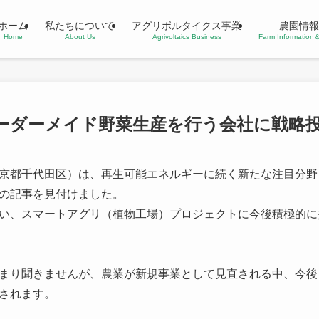
ホーム
私たちについて
アグリボルタイクス事業
農園情報
Home
About Us
Agrivoltaics Business
Farm Informatio
ーダーメイド野菜⽣産を行う会社に戦略
京都千代⽥区）は、再⽣可能エネルギーに続く新たな注目分野
の記事を見付けました。
い、スマートアグリ（植物⼯場）プロジェクトに今後積極的に
まり聞きませんが、農業が新規事業として見直される中、今後
されます。