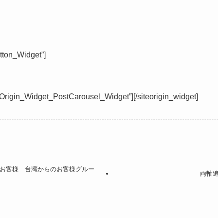
tton_Widget”]
teOrigin_Widget_PostCarousel_Widget”]
[/siteorigin_widget]
のお客様 台湾からのお客様グルー
両軸