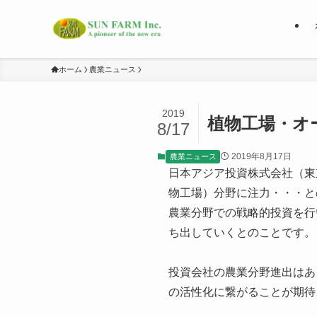
ホーム
農業ニュース
2019
植物⼯場・オ
8/17
2019年8月17日
農業ニュース
日本アジア投資株式会社（東
物⼯場）分野に注力・・・と
農業分野での戦略的投資を行
ち出していくとのことです。
投資会社の農業分野進出はあ
の活性化に繋がることが期待