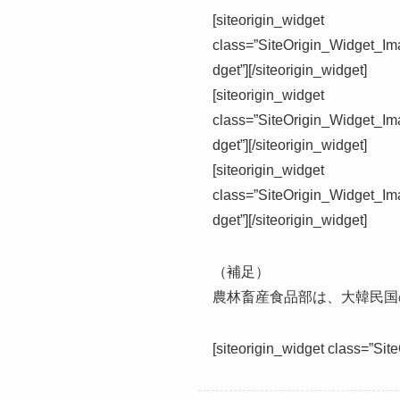
[siteorigin_widget
class=”SiteOrigin_Widget_I
dget”]
[/siteorigin_widget]
[siteorigin_widget
class=”SiteOrigin_Widget_I
dget”]
[/siteorigin_widget]
[siteorigin_widget
class=”SiteOrigin_Widget_I
dget”]
[/siteorigin_widget]
（補足）
農林畜産食品部は、大韓民国
[siteorigin_widget class=”Si