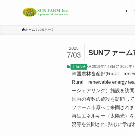
ホーム
お知らせ
2025
SUNファー
7/03
2019年7月8日
2025年
お知らせ
韓国農林畜産部(Rural ren
Rural renewable e
ーシェアリング）
施設を訪問
国内の複数の施設を訪問して
ファーム市原へご来園されま
再生エネルギー（太陽光）を
況
等を質問され､熱心に学ば