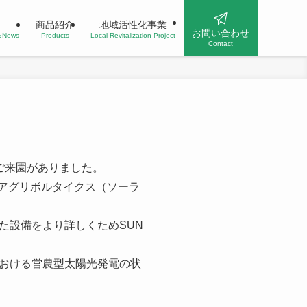
商品紹介
地域活性化事業
お問い合わせ
n＆News
Products
Local Revitalization Project
Contact
8名のご来園がありました。
アグリボルタイクス（ソーラ
た設備をより詳しくためSUN
おける営農型太陽光発電の状