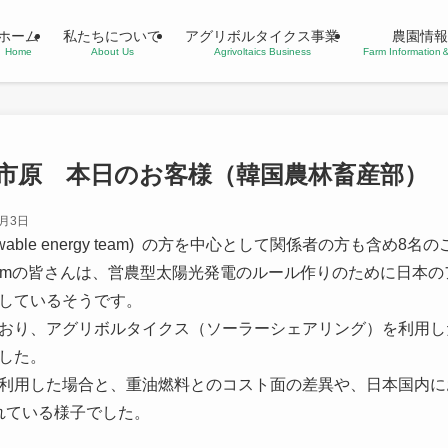
ホーム
私たちについて
アグリボルタイクス事業
農園情報
Home
About Us
Agrivoltaics Business
Farm Informatio
ム市原 本日のお客様（韓国農林畜産部）
7月3日
ewable energy team) の方を中心として関係者の方も含め
nergy teamの皆さんは、営農型太陽光発電のルール作りのために日本の
しているそうです。
おり、
アグリボルタイクス（ソーラーシェアリング）
を利用し
した。
利用した場合と、重油燃料とのコスト面の差異や、日本
国内に
れている様子でした。