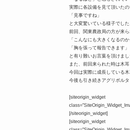
実際に各設備を見て頂いたの
「見事ですね」
と大変驚いている様子でした
前回、関東農政局の方が来ら
「こんなにも大きくなるのか
「胸を張って報告できます」
と有り難いお言葉を頂けまし
また、前回来られた時は木耳
今回は実際に成長している木
今後も引き続き
アグリボルタ
[siteorigin_widget
class=”SiteOrigin_Widget_Im
[/siteorigin_widget]
[siteorigin_widget
class=”SiteOrigin_Widget_Im