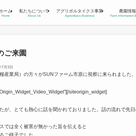
ホーム
私たちについて
アグリボルタイクス事業
農園情報
Home
About Us
Agrivoltaics Business
Farm Informatio
のご来園
年7月3日
糧産業局）の方々がSUNファーム市原に視察に来られました
teOrigin_Widget_Video_Widget”]
[/siteorigin_widget]
たが、とても熱心に話を聞かれておりました。
話の流れで先日
スでは全く被害が無かった旨を伝えると
るご様子でした。