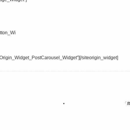
tton_Wi
teOrigin_Widget_PostCarousel_Widget”]
[/siteorigin_widget]
「