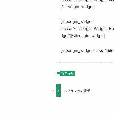
[/siteorigin_widget]
[siteorigin_widget
class=”SiteOrigin_Widget_Bu
dget”]
[/siteorigin_widget]
[siteorigin_widget class=”Si
お知らせ
スリランカの農業