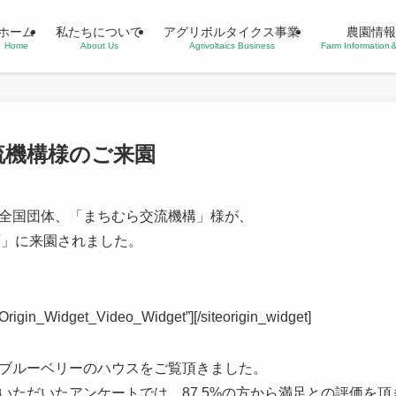
ホーム
私たちについて
アグリボルタイクス事業
農園情報
Home
About Us
Agrivoltaics Business
Farm Informatio
流機構様のご来園
全国団体、「まちむら交流機構」様が、
原」に来園されました。
teOrigin_Widget_Video_Widget”]
[/siteorigin_widget]
ブルーベリーのハウスをご覧頂きました。
いただいたアンケートでは、87.5%の方から満足との評価を頂