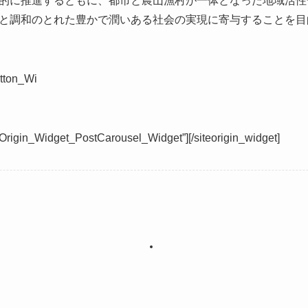
的に推進するともに、都市と農山漁村が一体となった地域活性
と調和のとれた豊かで潤いある社会の実現に寄与することを目
tton_Wi
teOrigin_Widget_PostCarousel_Widget”]
[/siteorigin_widget]