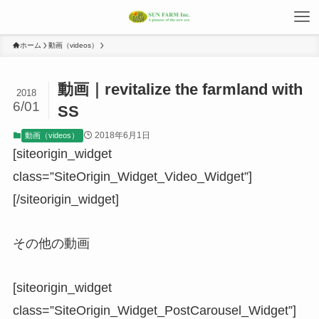
ホーム
動画（videos）
動画｜revitalize the farmland with
2018
6/01
SS
2018年6月1日
動画（videos）
[siteorigin_widget
class=”SiteOrigin_Widget_Video_Widget”]
[/siteorigin_widget]
その他の動画
[siteorigin_widget
class=”SiteOrigin_Widget_PostCarousel_Widget”]