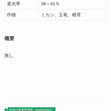
遮光率
38～41％
作物
ミカン、玉竜、椎茸
概要
無し
全国の発電所情報（powerplant）