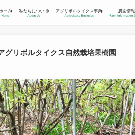
ホーム
私たちについて
アグリボルタイクス事業
農園情報
Home
About Us
Agrivoltaics Business
Farm Informatio
アグリボルタイクス自然栽培果樹園