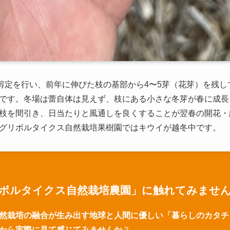
に剪定を行い、前年に伸びた枝の基部から4〜5芽（花芽）を残
です。冬場は蕾自体は見えず、枝にある小さな冬芽が春に成長
枝を間引き、日当たりと風通しを良くすることが翌春の開花・
グリボルタイクス自然栽培果樹園ではキウイが越冬中です。
ボルタイクス自然栽培農園」に触れてみませ
然栽培の融合が生み出す地球と人間に優しい「暮らしのカタチ
から実際に見て感じてみませんか
？