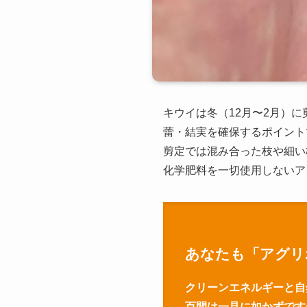
キウイは冬（12月〜2月）
蕾・結実を確保するポイント
剪定では混み合った枝や細い
化学肥料を一切使用しないア
あなたも「アグリ
クリーンエネルギーと自
百間は一見に如かずです