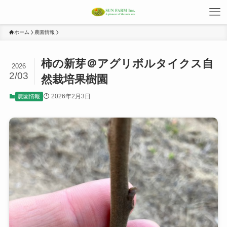
ホーム
農園情報
柿の新芽＠アグリボルタイクス自
2026
2/03
然栽培果樹園
2026年2月3日
農園情報