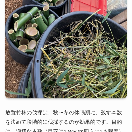
放置竹林の伐採は、秋〜冬の休眠期に、残す本数
を決めて段階的に伐採するのが効果的です。目的
は、適切な本数（目安は1.8〜2m四方に1本程度）