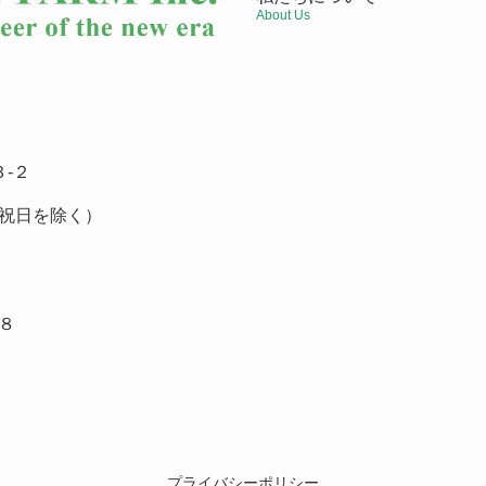
About Us
-２
祝日を除く）
８
プライバシーポリシー