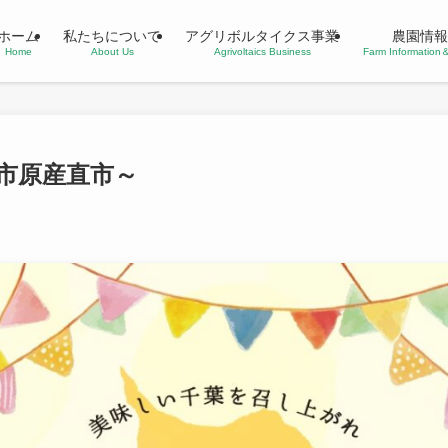
ホーム
私たちについて
アグリボルタイクス事業
農園情報
Home
About Us
Agrivoltaics Business
Farm Informatio
市原産直市～