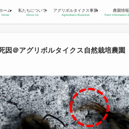
ホーム
私たちについて
アグリボルタイクス事業
農園情報
Home
About Us
Agrivoltaics Business
Farm Informatio
の死因＠アグリボルタイクス自然栽培農園